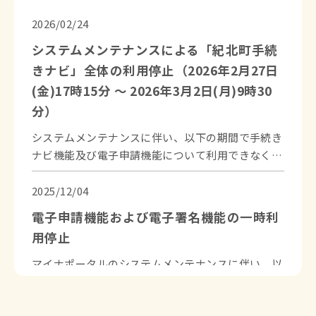
2026/02/24
システムメンテナンスによる「紀北町手続
きナビ」全体の利用停止（2026年2月27日
(金)17時15分 ～ 2026年3月2日(月)9時30
分）
システムメンテナンスに伴い、以下の期間で手続き
ナビ機能及び電子申請機能について利用できなくな
ります。

・2026年2月27日(金)17時15分 ～ 2026年3月2日
2025/12/04
(月)9時30分頃

電子申請機能および電子署名機能の一時利
　※メンテナンス時間は前後する場合があります。

用停止
　※上記期間は「紀北町手続きナビ」ページ自体へ
マイナポータルのシステムメンテナンスに伴い、以
下の期間で電子申請機能および電子署名機能が一時
的に利用できなくなります。
