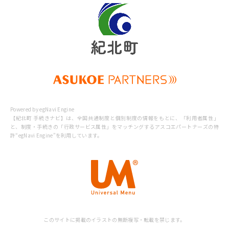
2025/03/13
（金）3時頃

Macでの電子申請機能の一時利用停止（20
　※メンテナンス時間は前後する場合があります。
25年3月13日（木）～）
マイナンバーカード読み取り機能の改修に伴い、以
下の期間でMacでの電子申請機能が利用できなくな
ります。

2025/03/05
・2025年3月13日（木） ～ マイナンバーカード読
電子申請機能の一時利用停止（2025年3月1
Powered by egNavi Engine
み取り機能の改修完了

【紀北町 手続きナビ】は、全国共通制度と個別制度の情報をもとに、
「利用者属性」
8日（火）23時 ～ 2025年3月19日（水）4
と、制度・手続きの「行政サービス属性」をマッチングするアスコエパートナーズの特
許“egNavi Engine”を利用しています。
時30分）
※機能改修が完了しましたら改めて利用再開アナウ
ンスをいたします。
マイナポータルのシステムメンテナンスに伴い、以
下の期間で電子申請機能が一時的に利用できなくな
ります。

・2025年3月18日（火）23時頃 ～ 2025年3月19日
2025/02/28
（水）4時30分頃

本サイトメンテナンスのご案内（2025年3
このサイトに掲載のイラストの無断複写・転載を禁じます。
　※メンテナンス時間は前後する場合があります。