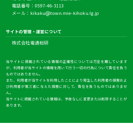
マイナポータルのシステムメンテナンスに伴い、以
電話番号：0597-46-3113
下の期間で電子申請機能が一時的に利用できなくな
メール：kikaku
town.mie-kihoku.lg.jp
ります。

・2025年4月12日（土）22時1分頃 ～ 2025年4月12
2025/03/26
サイトの管理・運営について
日（土）22時2分頃

電子申請機能の一時利用停止（2025年3月2
　※メンテナンス時間は前後する場合があります。
株式会社電通総研
9日（土）22時 ～ 22時10分）
マイナポータルのシステムメンテナンスに伴い、以
当サイトに掲載されている情報の正確性については万全を期しています
下の期間で電子申請機能が一時的に利用できなくな
が、利用者が当サイトの情報を用いて行う一切の行為について責任を負う
ります。

ものではありません。
・2025年3月29日（土）22時頃 ～ 2025年3月29日
2025/03/18
また、利用者が当サイトを利用したことにより発生した利用者の損害およ
び利用者が第三者に与えた損害に対して、責任を負うものではありませ
（土）22時10分頃

電子申請機能の一時利用停止（2025年3月2
ん。
　※メンテナンス時間は前後する場合があります。
8日（金）0時 ～ 3時）
当サイトに掲載されている情報は、予告なしに変更または削除することが
あります。
マイナポータルのシステムメンテナンスに伴い、以
下の期間で電子申請機能が一時的に利用できなくな
ります。

・2025年3月28日（金）0時頃 ～ 2025年3月28日