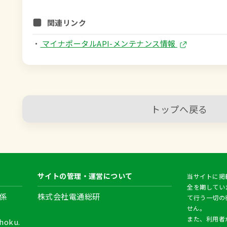
関連リンク
・
マイナポータルAPI-メンテナンス情報
トップへ戻る
サイトの管理・運営について
当サイトに掲
全を期してい
係
株式会社電通総研
て行う一切の
せん。
また、利用者
hoku.