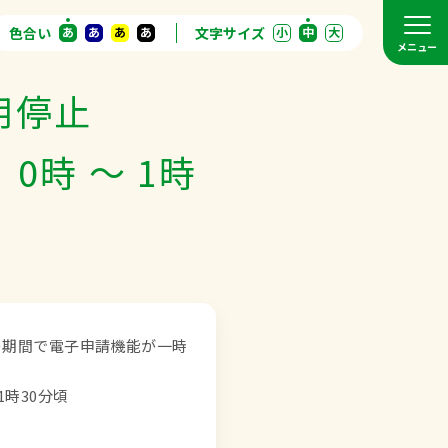
色合い
あ
あ
あ
あ
文字サイズ
小
中
大
メニュー
用停止
0時 ～ 1時
の期間で電子申請機能が一時
1時30分頃
