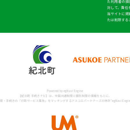
た利用者の損
対して、責任
当サイトに掲
たは削除する
Powered by egNavi Engine
【紀北町 手続きナビ】は、全国共通制度と個別制度の情報をもとに、
・手続きの「行政サービス属性」をマッチングするアスコエパートナーズの特許“egNavi Engi