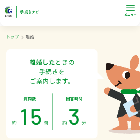
メニュー
トップ
離婚
離婚した
ときの
手続きを
ご案内します。
0
0
0
質問数
回答時間
1
5
3
約
問
約
分