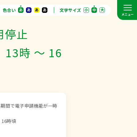
色合い
あ
あ
あ
あ
文字サイズ
小
中
大
メニュー
用停止
13時 ～ 16
の期間で電子申請機能が一時
16時頃
