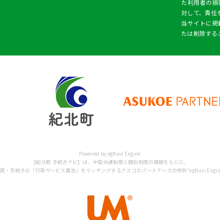
た利用者の損
対して、責任
当サイトに掲
たは削除する
Powered by egNavi Engine
【紀北町 手続きナビ】は、全国共通制度と個別制度の情報をもとに、
・手続きの「行政サービス属性」をマッチングするアスコエパートナーズの特許“egNavi Engi