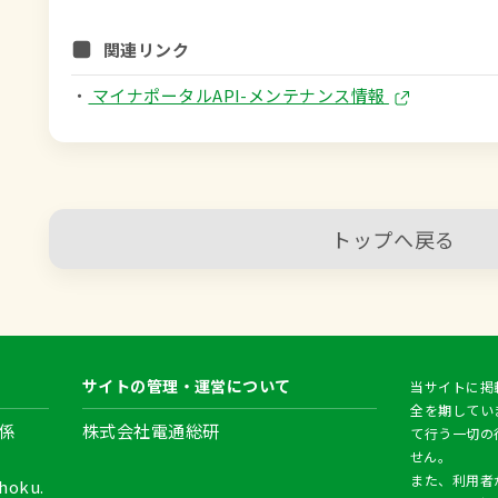
関連リンク
・
マイナポータルAPI-メンテナンス情報
トップへ戻る
サイトの管理・運営について
当サイトに掲
全を期してい
係
株式会社電通総研
て行う一切の
せん。
また、利用者
hoku.